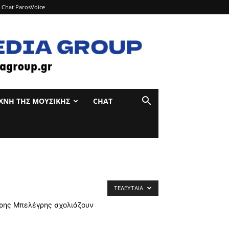
Chat ParosVoice
ΊΧΝΗ ΤΉΣ ΜΟΥΣΙΚΉΣ
CHAT
ΤΕΛΕΥΤΑΊΑ
τρης Μπελέγρης σχολιάζουν