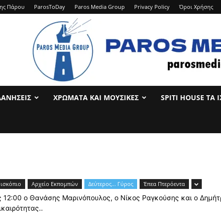
ης Πάρου
ParosToDay
Paros Media Group
Privacy Policy
Όροι Χρήσης
ΛΑΝΉΣΕΙΣ
ΧΡΏΜΑΤΑ ΚΑΙ ΜΟΥΣΙΚΈΣ
SPITI HOUSE ΤΑ 
ρισκόπιο
Αρχείο Εκπομπών
Δεύτερος... Γύρος
Έπεα Πτερόεντα
ις 12:00 ο Θανάσης Μαρινόπουλος, ο Νίκος Ραγκούσης και ο Δημή
ικαιρότητας..