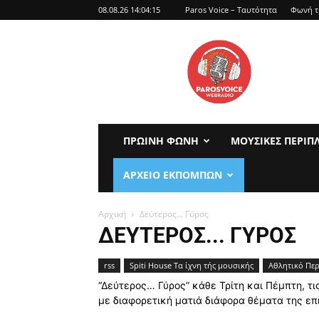
08.08.26 14:04:15
Paros Voice – Ταυτότητα
Φωνή τ
parosvoice
ΠΡΩΙΝΉ ΦΩΝΉ
ΜΟΥΣΙΚΈΣ ΠΕΡΙΠ
ΑΡΧΕΊΟ ΕΚΠΟΜΠΏΝ
Αρχική
Δεύτερος... Γύρος
ΔΕΎΤΕΡΟΣ... ΓΎΡΟΣ
rss
Spiti House Τα ίχνη τής μουσικής
Αθλητικό Πε
“Δεύτερος… Γύρος” κάθε Τρίτη και Πέμπτη, τ
με διαφορετική ματιά διάφορα θέματα της επ