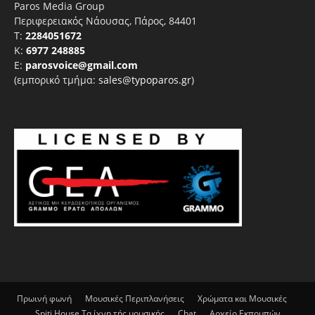
Paros Media Group
Περιφερειακός Νάουσας, Πάρος, 84401
T:
2284051672
Κ:
6977 248885
E:
parosvoice@gmail.com
(εμπορικό τμήμα:
sales@typoparos.gr
)
Πρωινή φωνή
Μουσικές Περιπλανήσεις
Χρώματα και Μουσικές
Spiti House Τα ίχνη τής μουσικής
Chat
Αρχείο Εκπομπών