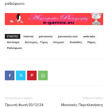
ραδιόφωνο.
ΕΤΙΚΕΤΕΣ
internet
parosvoice
parosvoice.com
webradio
Αντίπαρο
Δεύτερος… Γύρος
Ίντερνετ
Κυκλάδες
Πάρος
Ραδιόφωνο
Προηγούμενο άρθρο
Επόμενο άρθρο
Πρωινή Φωνή 03/12/24
Μουσικές Περιπλανήσεις