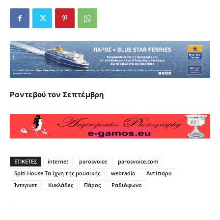
Ραντεβού τον Σεπτέμβρη
ΕΤΙΚΕΤΕΣ
internet
parosvoice
parosvoice.com
Spiti House Τα ίχνη τής μουσικής
webradio
Αντίπαρο
Ίντερνετ
Κυκλάδες
Πάρος
Ραδιόφωνο