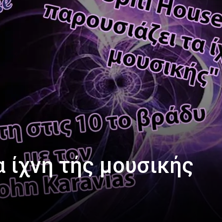
α ίχνη τής μουσικής