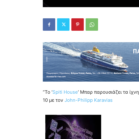
“Το ‘
Spiti House
‘ Μπαρ παρουσιάζει τα ίχνη
10 με τον
John-Philipp Karavias