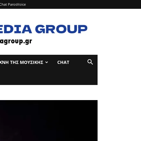
Chat ParosVoice
ΊΧΝΗ ΤΉΣ ΜΟΥΣΙΚΉΣ
CHAT