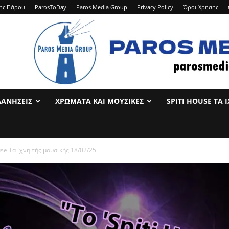
ης Πάρου
ParosToDay
Paros Media Group
Privacy Policy
Όροι Χρήσης
ΛΑΝΉΣΕΙΣ
ΧΡΏΜΑΤΑ ΚΑΙ ΜΟΥΣΙΚΈΣ
SPITI HOUSE ΤΑ 
use Τα ίχνη τής μουσικής 18/02/25