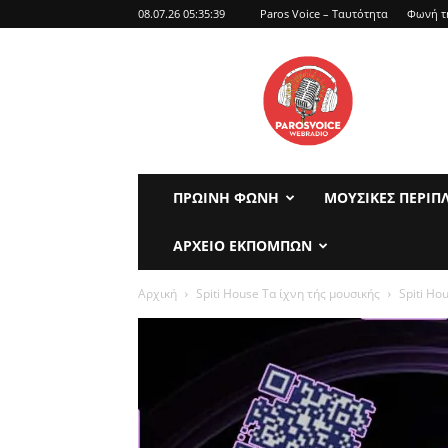
08.07.26 05:35:39
Paros Voice – Ταυτότητα
Φωνή τ
parosvoice
ΠΡΩΙΝΉ ΦΩΝΉ
ΜΟΥΣΙΚΈΣ ΠΕΡΙΠ
ΑΡΧΕΊΟ ΕΚΠΟΜΠΏΝ
Αρχική
Spiti House Τα ίχνη τής μουσικής
Spiti Ho