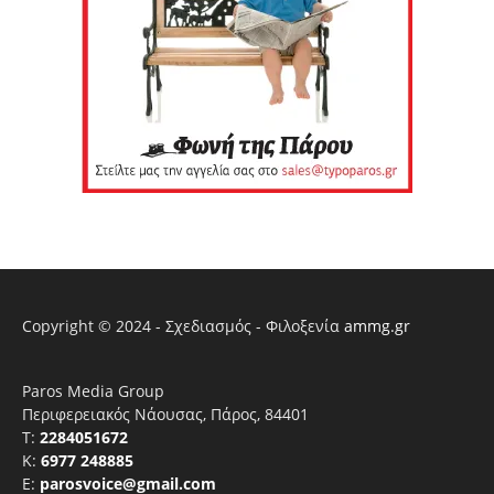
Copyright © 2024 - Σχεδιασμός - Φιλοξενία
ammg.gr
Paros Media Group
Περιφερειακός Νάουσας, Πάρος, 84401
T:
2284051672
Κ:
6977 248885
E:
parosvoice@gmail.com