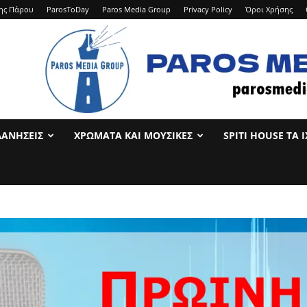
ης Πάρου
ParosToDay
Paros Media Group
Privacy Policy
Όροι Χρήσης
ΛΑΝΉΣΕΙΣ
ΧΡΏΜΑΤΑ ΚΑΙ ΜΟΥΣΙΚΈΣ
SPITI HOUSE ΤΑ 