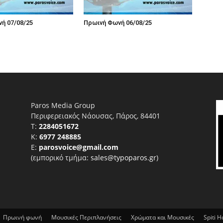
ή 07/08/25
Πρωινή Φωνή 06/08/25
Paros Media Group
Περιφερειακός Νάουσας, Πάρος, 84401
T:
2284051672
Κ:
6977 248885
E:
parosvoice@gmail.com
(εμπορικό τμήμα:
sales@typoparos.gr
)
Πρωινή φωνή
Μουσικές Περιπλανήσεις
Χρώματα και Μουσικές
Spiti 