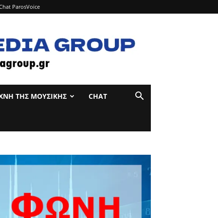
Chat ParosVoice
ΊΧΝΗ ΤΉΣ ΜΟΥΣΙΚΉΣ
CHAT