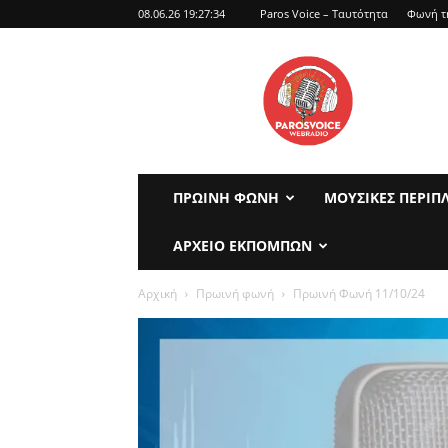
08.06.26 19:27:34
Paros Voice – Ταυτότητα
Φωνή τ
parosvoice
ΠΡΩΙΝΉ ΦΩΝΉ
ΜΟΥΣΙΚΈΣ ΠΕΡΙΠ
ΑΡΧΕΊΟ ΕΚΠΟΜΠΏΝ
Αρχική
Πρωινή φωνή
Πρωινή Φωνή 11/10/24