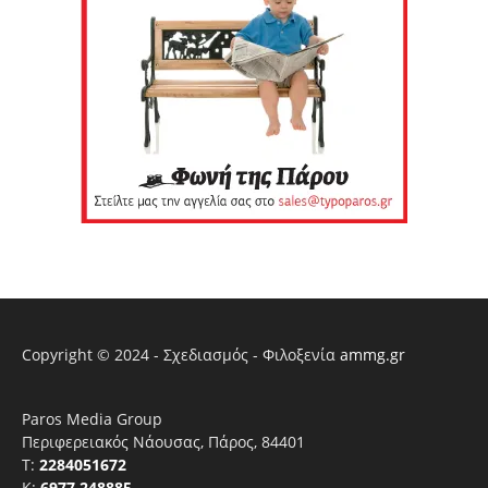
Copyright © 2024 - Σχεδιασμός - Φιλοξενία
ammg.gr
Paros Media Group
Περιφερειακός Νάουσας, Πάρος, 84401
T:
2284051672
Κ:
6977 248885