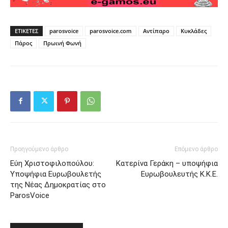
ΕΤΙΚΕΤΕΣ
parosvoice
parosvoice.com
Αντίπαρο
Κυκλάδες
Πάρος
Πρωινή Φωνή
Προηγούμενο άρθρο
Επόμενο άρθρο
Εύη Χριστοφιλοπούλου:
Κατερίνα Γεράκη – υποψήφια
Υποψήφια Ευρωβουλετής
Ευρωβουλευτής Κ.Κ.Ε.
της Νέας Δημοκρατίας στο
ParosVoice