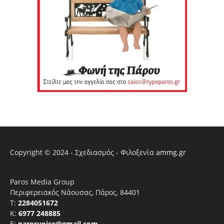
Copyright © 2024 - Σχεδιασμός - Φιλοξενία
ammg.gr
Paros Media Group
Περιφερειακός Νάουσας, Πάρος, 84401
T:
2284051672
Κ:
6977 248885
E:
parosvoice@gmail.com