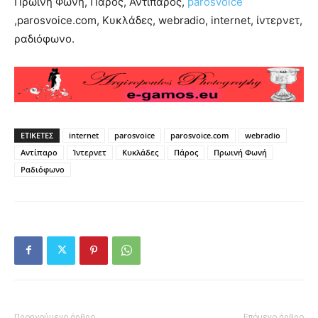
Πρωινή Φωνή, Πάρος, Αντίπαρος,
parosvoice
,parosvoice.com, Κυκλάδες, webradio, internet, ίντερνετ,
ραδιόφωνο.
ΕΤΙΚΕΤΕΣ
internet
parosvoice
parosvoice.com
webradio
Αντίπαρο
Ίντερνετ
Κυκλάδες
Πάρος
Πρωινή Φωνή
Ραδιόφωνο
Προηγούμενο άρθρο
Επόμενο άρθρο