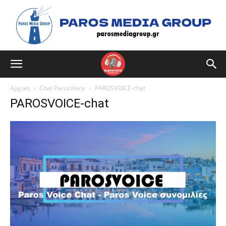
Αρχική
Chat ParosVoice
PAROSVOICE-chat
PAROSVOICE-chat